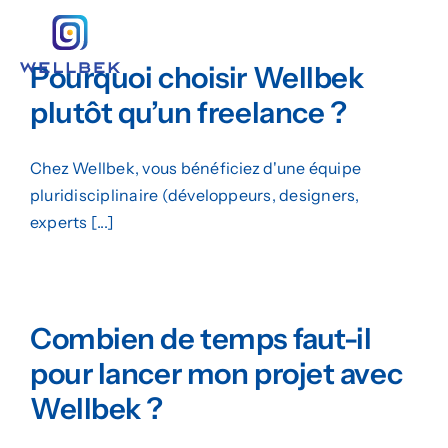
Passer
au
Togg
contenu
Pourquoi choisir Wellbek
Navig
Création de Site Web
plutôt qu’un freelance ?
Marketing Digital
Chez Wellbek, vous bénéficiez d'une équipe
Design Graphique
pluridisciplinaire (développeurs, designers,
experts [...]
L’agence
Insights
Combien de temps faut-il
Demander un Devis
pour lancer mon projet avec
Wellbek ?