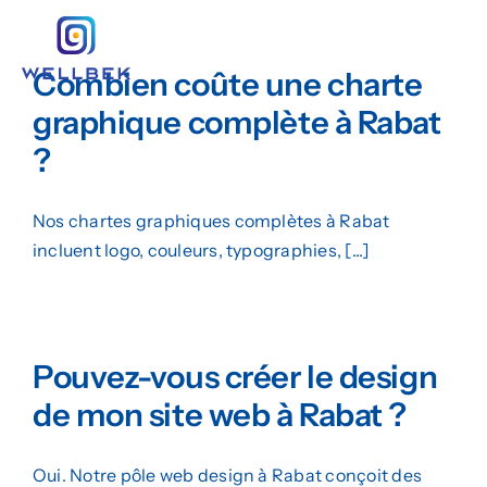
Passer
au
Togg
contenu
Combien coûte une charte
Navig
Création de Site Web
graphique complète à Rabat
?
Marketing Digital
Design Graphique
Nos chartes graphiques complètes à Rabat
incluent logo, couleurs, typographies, [...]
L’agence
Insights
Pouvez-vous créer le design
Demander un Devis
de mon site web à Rabat ?
Oui. Notre pôle web design à Rabat conçoit des