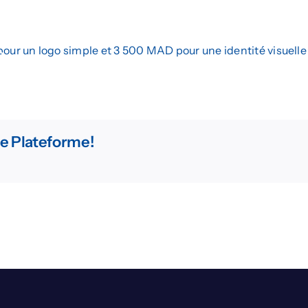
 Web
Marketing Digital
Design Graphique
ur un logo simple et 3 500 MAD pour une identité visuell
Devis
re Plateforme!