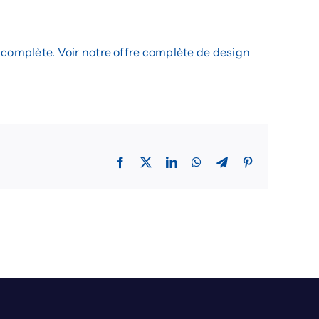
L’agence
Insights
e complète.
Voir notre offre complète de
design
Facebook
X
LinkedIn
WhatsApp
Telegram
Pinterest