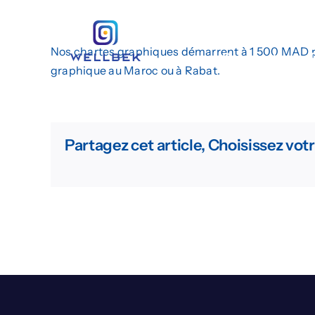
Passer
Création de Site
au
contenu
Nos chartes graphiques démarrent à 1 500 MAD po
Demander un 
graphique au Maroc
ou
à Rabat
.
Partagez cet article, Choisissez vot