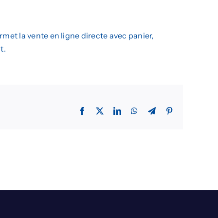
L’agence
Insights
rmet la vente en ligne directe avec panier,
t.
Facebook
X
LinkedIn
WhatsApp
Telegram
Pinterest