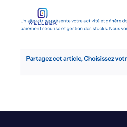
Passer
Création de Site
au
contenu
Un site vitrine présente votre activité et génère 
Demander un 
paiement sécurisé et gestion des stocks. Nous vous
Partagez cet article, Choisissez vot