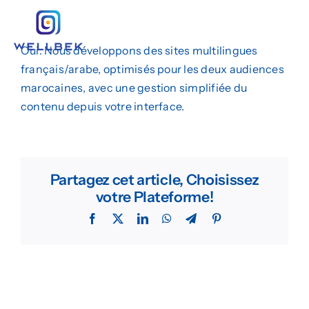
Passer
au
Togg
contenu
Oui. Nous développons des sites multilingues
Navig
Création de Site Web
français/arabe, optimisés pour les deux audiences
marocaines, avec une gestion simplifiée du
Marketing Digital
contenu depuis votre interface.
Design Graphique
L’agence
Partagez cet article, Choisissez
votre Plateforme!
Insights
Facebook
X
LinkedIn
WhatsApp
Telegram
Pinterest
Demander un Devis