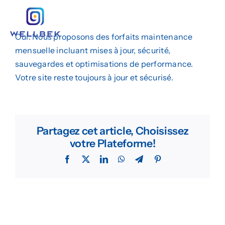
Passer
au
Togg
contenu
Oui. Nous proposons des forfaits maintenance
Navig
Création de Site Web
mensuelle incluant mises à jour, sécurité,
sauvegardes et optimisations de performance.
Marketing Digital
Votre site reste toujours à jour et sécurisé.
Design Graphique
L’agence
Partagez cet article, Choisissez
votre Plateforme!
Insights
Facebook
X
LinkedIn
WhatsApp
Telegram
Pinterest
Demander un Devis