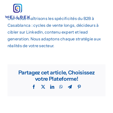
Passer
au
Togg
contenu
Oui. Nous maîtrisons les spécificités du B2B à
Navig
Création de Site Web
Casablanca : cycles de vente longs, décideurs à
cibler sur LinkedIn, contenu expert et lead
Marketing Digital
generation. Nous adaptons chaque stratégie aux
réalités de votre secteur.
Design Graphique
L’agence
Partagez cet article, Choisissez
Insights
votre Plateforme!
Facebook
X
LinkedIn
WhatsApp
Telegram
Pinterest
Demander un Devis