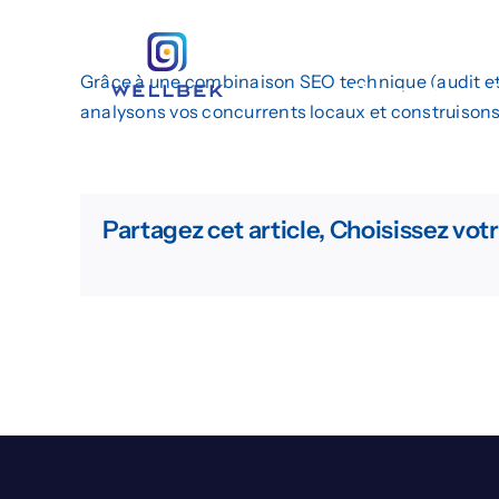
Passer
Création de Site
au
contenu
Grâce à une combinaison SEO technique (audit et o
Demander un 
analysons vos concurrents locaux et construisons
Partagez cet article, Choisissez vot