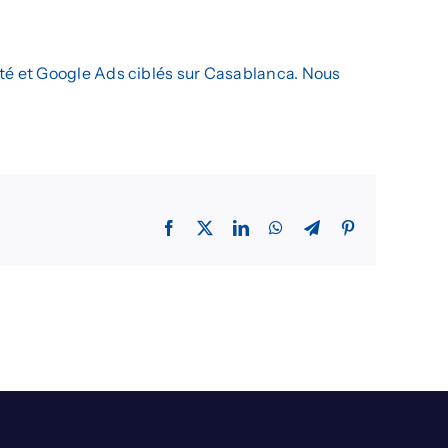
L’agence
Insights
ité et Google Ads ciblés sur Casablanca. Nous
Facebook
X
LinkedIn
WhatsApp
Telegram
Pinterest