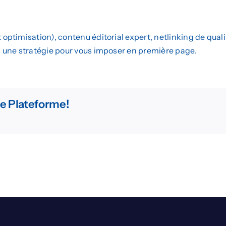
 Web
Marketing Digital
Design Graphique
ptimisation), contenu éditorial expert, netlinking de qual
Devis
 une stratégie pour vous imposer en première page.
re Plateforme!